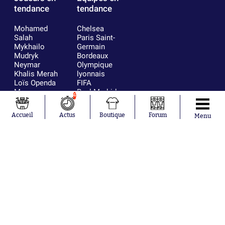
tendance
tendance
Mohamed
Chelsea
Salah
Paris Saint-
Mykhailo
Germain
Mudryk
Bordeaux
Neymar
Olympique
Khalis Merah
lyonnais
Loïs Openda
FIFA
Moussa
Real Madrid
4
Niakhaté
RC Strasbourg
Nicolás
AC Milan
Accueil
Actus
Boutique
Forum
Menu
Tagliafico
France
Pavel Šulc
RC Lens
Josh Maja
Gauthier Hein