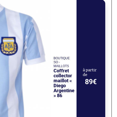
BOUTIQUE
SO -
MAILLOTS
Coffret
à partir
collector
de
maillot «
89€
Diego
Argentine
» 86