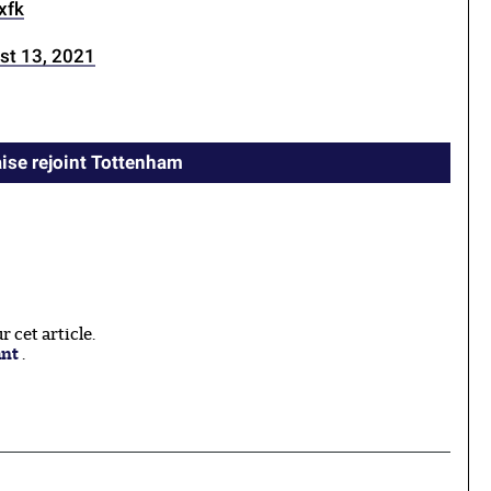
xfk
st 13, 2021
aise rejoint Tottenham
 cet article.
ant
.