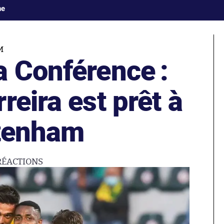
ne
M
a Conférence :
reira est prêt à
ttenham
RÉACTIONS