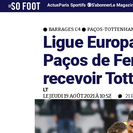
Actus
Paris Sportifs 🔞
S'abonner
Le Magazi
BARRAGES C4
PAÇOS-TOTTENHA
Ligue Europ
Paços de Fer
recevoir To
LT
LE JEUDI 19 AOÛT 2021 À 10:52
21