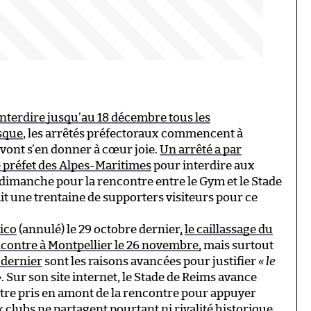
nterdire jusqu’au 18 décembre tous les
isque
, les arrêtés préfectoraux commencent à
s vont s’en donner à cœur joie.
Un arrêté a par
e préfet des Alpes-Maritimes
pour interdire aux
dimanche pour la rencontre entre le Gym et le Stade
ait une trentaine de supporters visiteurs pour ce
pico
(annulé) le 29 octobre dernier
,
le caillassage du
ncontre à Montpellier le 26 novembre,
mais surtout
 dernier
sont les raisons avancées pour justifier
« le
»
. Sur son site internet, le Stade de Reims avance
 être pris en amont de la rencontre pour appuyer
 clubs ne partagent pourtant ni rivalité historique,