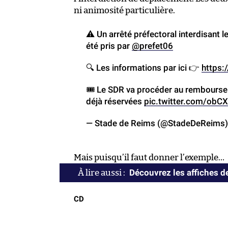
ni animosité particulière.
⚠️ Un arrêté préfectoral interdisant
été pris par
@prefet06
🔍 Les informations par ici 👉
https:
🎟️ Le SDR va procéder au rembours
déjà réservées
pic.twitter.com/obC
— Stade de Reims (@StadeDeReims
Mais puisqu’il faut donner l’exemple…
Découvrez les affiches d
CD