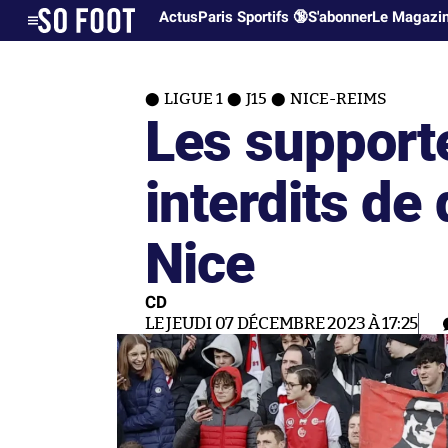
Actus
Paris Sportifs 🔞
S'abonner
Le Magazi
LIGUE 1
J15
NICE-REIMS
Les support
interdits de
Nice
CD
LE JEUDI 07 DÉCEMBRE 2023 À 17:25