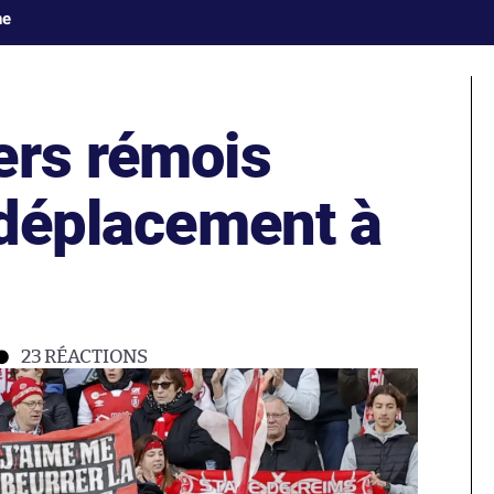
ne
ers rémois
 déplacement à
23
RÉACTIONS