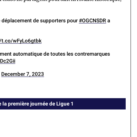
 le déplacement de supporters pour
#OGCNSDR
a
//t.co/wFyLo6gtbk
ement automatique de toutes les contremarques
XDc2Gii
)
December 7, 2023
e la première journée de Ligue 1