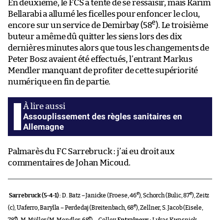
En deuxième, le FCS a tenté de se ressaisir, mais Karim
Bellarabi a allumé les ficelles pour enfoncer le clou,
e
encore sur un service de Demirbay (58
). Le troisième
buteur a même dû quitter les siens lors des dix
dernières minutes alors que tous les changements de
Peter Bosz avaient été effectués, l’entrant Markus
Mendler manquant de profiter de cette supériorité
numérique en fin de partie.
Assouplissement des règles sanitaires en
Allemagne
Palmarès du FC Sarrebruck : j’ai eu droit aux
commentaires de Johan Micoud.
e
e
Sarrebruck (5-4-1) :
D. Batz – Janicke (Froese, 46
), Schorch (Bulic, 87
), Zeitz
e
(c), Uaferro, Barylla – Perdedaj (Breitenbach, 68
), Zellner, S. Jacob (Eisele,
e
e