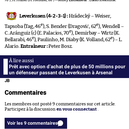
78
), M. Müller (M. Mendler, 68
) – Golley.
Entraîneur :
Lukas Kwasniok.
Leverkusen (4-2-3-1) :
Hrádecký – Weiser,
e
e
Tapsoba (Tag, 46
), S. Bender (Dragović, 62
), Wendell –
e
C. Aránguiz (c) (E. Palacios, 70
), Demirbay – Wirtz (K.
e
e
Bellarabi, 46
), Paulinho, M. Diaby (K. Volland, 62
) – L.
Alario.
Entraîneur :
Peter Bosz.
Prêt avec option d’achat de plus de 50 millions pour
un défenseur passant de Leverkusen à Arsenal
JB
Commentaires
Les membres ont posté 9 commentaires sur cet article.
Participez à la discussion
en vous connectant
.
Voir les 9 commentaires