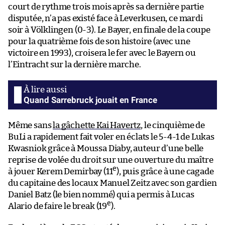
court de rythme trois mois après sa dernière partie
disputée, n’a pas existé face à Leverkusen, ce mardi
soir à Völklingen (0-3). Le Bayer, en finale de la coupe
pour la quatrième fois de son histoire (avec une
victoire en 1993), croisera le fer avec le Bayern ou
l’Eintracht sur la dernière marche.
Quand Sarrebruck jouait en France
Même sans
la gâchette Kai Havertz
, le cinquième de
BuLi a rapidement fait voler en éclats le 5-4-1 de Lukas
Kwasniok grâce à Moussa Diaby, auteur d’une belle
reprise de volée du droit sur une ouverture du maître
e
à jouer Kerem Demirbay (11
), puis grâce à une cagade
du capitaine des locaux Manuel Zeitz avec son gardien
Daniel Batz (le bien nommé) qui a permis à Lucas
e
Alario de faire le break (19
).