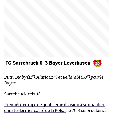
FC Sarrebruck 0-3 Bayer Leverkusen
e
e
e
Buts : Diaby (11
), Alario (19
) et Bellarabi (58
) pour le
Bayer
Sarrebruck rebuté.
Première équipe de quatrième division à se qualifier
dans le dernier carré de la Pokal
, le FC Saarbrücken, à