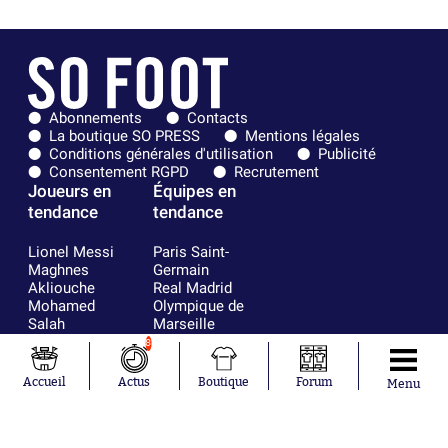
Abonnements
Contacts
La boutique SO PRESS
Mentions légales
Conditions générales d'utilisation
Publicité
Consentement RGPD
Recrutement
Joueurs en
Équipes en
tendance
tendance
Lionel Messi
Paris Saint-
Maghnes
Germain
Akliouche
Real Madrid
Mohamed
Olympique de
Salah
Marseille
Neymar
FIFA
8
Julián Álvarez
FC Barcelone
Ferrán Torres
Argentine
Accueil
Actus
Boutique
Forum
Menu
Kilian Corredor
Olympique
Franco
lyonnais
Mastantuono
AS Monaco