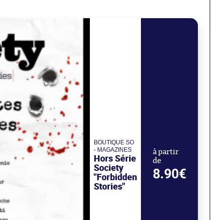
BOUTIQUE SO
- MAGAZINES
à partir
Hors Série
de
Society
8.90€
"Forbidden
Stories"