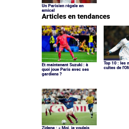
Un Parisien régale en
amical
Articles en tendances
Top 10 : les 
Et maintenant Suzuki : à
cultes de l'
quoi joue Paris avec ses
gardiens ?
Zidane : « Moi, je voulais