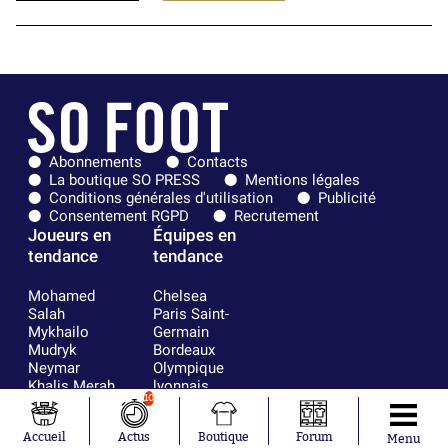
Abonnements
Contacts
La boutique SO PRESS
Mentions légales
Conditions générales d'utilisation
Publicité
Consentement RGPD
Recrutement
Joueurs en
Équipes en
tendance
tendance
Mohamed
Chelsea
Salah
Paris Saint-
Mykhailo
Germain
Mudryk
Bordeaux
Neymar
Olympique
Khalis Merah
lyonnais
10
Loïs Openda
FIFA
Moussa
Real Madrid
Accueil
Actus
Boutique
Forum
Niakhaté
RC Strasbourg
Menu