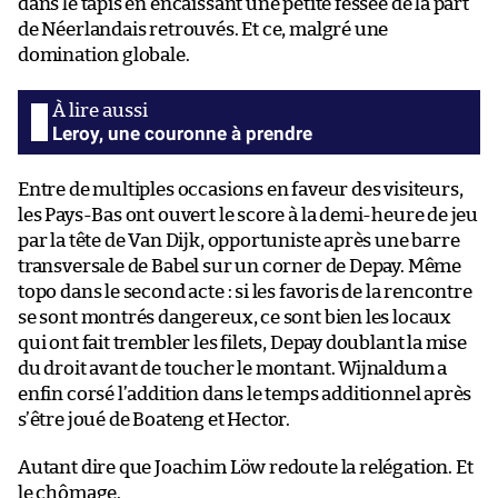
dans le tapis en encaissant une petite fessée de la part
de Néerlandais retrouvés. Et ce, malgré une
domination globale.
Leroy, une couronne à prendre
Entre de multiples occasions en faveur des visiteurs,
les Pays-Bas ont ouvert le score à la demi-heure de jeu
par la tête de Van Dijk, opportuniste après une barre
transversale de Babel sur un corner de Depay. Même
topo dans le second acte : si les favoris de la rencontre
se sont montrés dangereux, ce sont bien les locaux
qui ont fait trembler les filets, Depay doublant la mise
du droit avant de toucher le montant. Wijnaldum a
enfin corsé l’addition dans le temps additionnel après
s’être joué de Boateng et Hector.
Autant dire que Joachim Löw redoute la relégation. Et
le chômage.