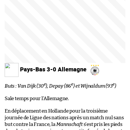
Pays-Bas 3-0 Allemagne
e
e
e
Buts : Van Dijk (30
), Depay (86
) et Wijnaldum (93
)
Sale temps pour l’Allemagne.
En déplacement en Hollande pour la troisième
journée de Ligue des nations après un match nul sans
but contre la France, la
Mannschaft
s’est pris les pieds