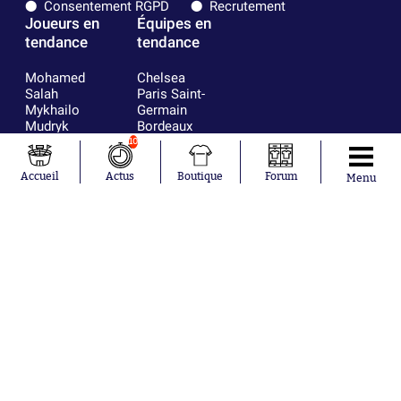
Consentement RGPD
Recrutement
Joueurs en
Équipes en
tendance
tendance
Mohamed
Chelsea
Salah
Paris Saint-
Mykhailo
Germain
Mudryk
Bordeaux
Neymar
Olympique
10
Khalis Merah
lyonnais
Loïs Openda
FIFA
Accueil
Actus
Boutique
Forum
Menu
Moussa
Real Madrid
Niakhaté
RC Strasbourg
Nicolás
AC Milan
Tagliafico
France
Pavel Šulc
RC Lens
Josh Maja
Gauthier Hein