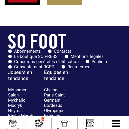
Abonnements
Contacts
La boutique SO PRESS
Mentions légales
Conditions générales d'utilisation
Publicité
Consentement RGPD
Recrutement
Joueurs en
Équipes en
tendance
tendance
Mohamed
Chelsea
Salah
Paris Saint-
Mykhailo
Germain
Mudryk
Bordeaux
Neymar
Olympique
Khalis Merah
lyonnais
10
Loïs Openda
FIFA
Moussa
Real Madrid