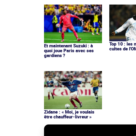
Top 10 : les 
Et maintenant Suzuki : à
cultes de l'
quoi joue Paris avec ses
gardiens ?
Zidane : « Moi, je voulais
être chauffeur-livreur »