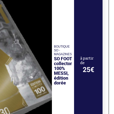
BOUTIQUE
SO -
MAGAZINES
SO FOOT
à partir
collector
de
100%
25€
MESSI,
édition
dorée