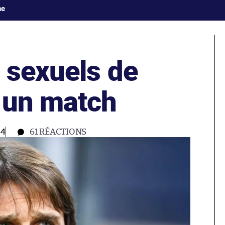
ne
 sexuels de
 un match
04
61
RÉACTIONS