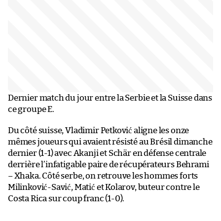
Dernier match du jour entre la Serbie et la Suisse dans
ce groupe E.
Du côté suisse, Vladimir Petković aligne les onze
mêmes joueurs qui avaient résisté au Brésil dimanche
dernier (1-1) avec Akanji et Schär en défense centrale
derrière l’infatigable paire de récupérateurs Behrami
– Xhaka. Côté serbe, on retrouve les hommes forts
Milinković-Savić, Matić et Kolarov, buteur contre le
Costa Rica sur coup franc (1-0).