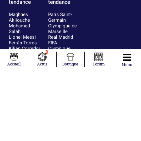
tendance
tendance
Maghnes
Paris Saint-
Akliouche
Germain
Mohamed
Olympique de
Salah
Marseille
Lionel Messi
Real Madrid
Ferrán Torres
FIFA
Kilian Corredor
Olympique
6
Franco
lyonnais
Mastantuono
AS Monaco
Accueil
Actus
Boutique
Forum
Orel Mangala
FC Barcelone
Menu
Rio Mavuba
Argentine
Rodri
RC Strasbourg
Mika Godts
Trabzonspor