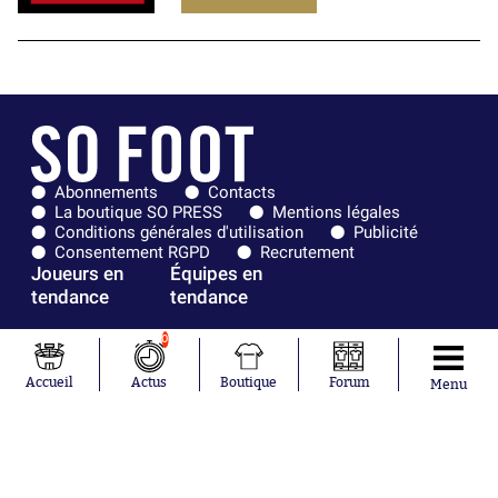
Abonnements
Contacts
La boutique SO PRESS
Mentions légales
Conditions générales d'utilisation
Publicité
Consentement RGPD
Recrutement
Joueurs en
Équipes en
tendance
tendance
Lionel Messi
Paris Saint-
0
Maghnes
Germain
Akliouche
Real Madrid
Accueil
Actus
Boutique
Forum
Menu
Mohamed
Olympique de
Salah
Marseille
Neymar
FIFA
Julián Álvarez
FC Barcelone
Ferrán Torres
Argentine