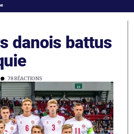
ne
s danois battus
quie
78
RÉACTIONS