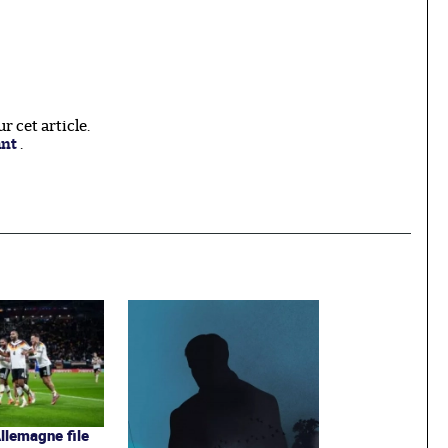
 cet article.
ant
.
Allemagne file