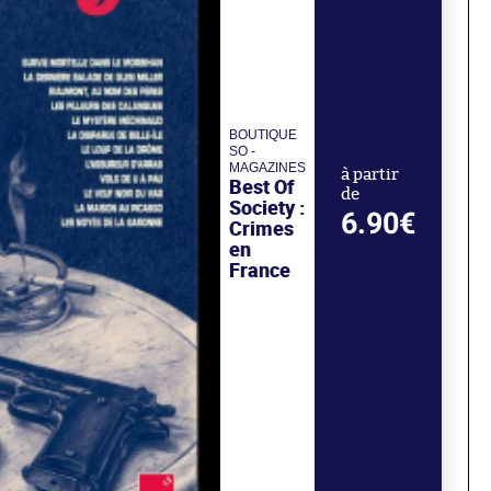
BOUTIQUE
SO -
MAGAZINES
à partir
Best Of
de
Society :
6.90€
Crimes
en
France