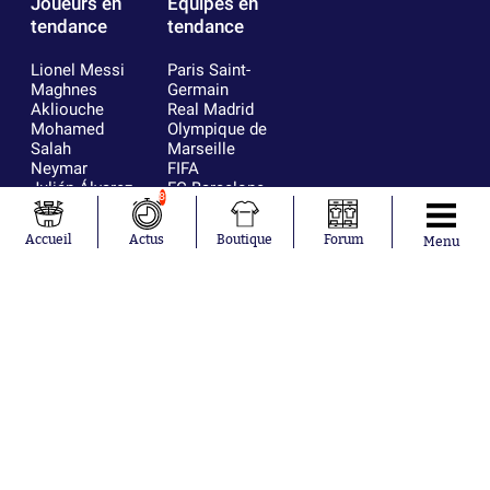
Joueurs en
Équipes en
tendance
tendance
Lionel Messi
Paris Saint-
Maghnes
Germain
Akliouche
Real Madrid
Mohamed
Olympique de
Salah
Marseille
Neymar
FIFA
Julián Álvarez
FC Barcelone
8
Ferrán Torres
Argentine
Kilian Corredor
Olympique
Accueil
Actus
Boutique
Forum
Menu
Franco
lyonnais
Mastantuono
AS Monaco
Orel Mangala
RC Strasbourg
Rio Mavuba
Trabzonspor