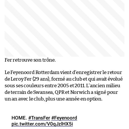
Fer retrouve son trône.
Le Feyenoord Rotterdam vient d’enregistrer le retour
de Leroy Fer (29 ans), formé au club et qui avait évolué
sous ses couleurs entre 2005 et 2011. L’ancien milieu
de terrain de Swansea, QPR et Norwich a signé pour
un an avec le club, plus une année en option.
HOME.
#TransFer
#Feyenoord
pic.twitter.com/V0qJzlHX5i