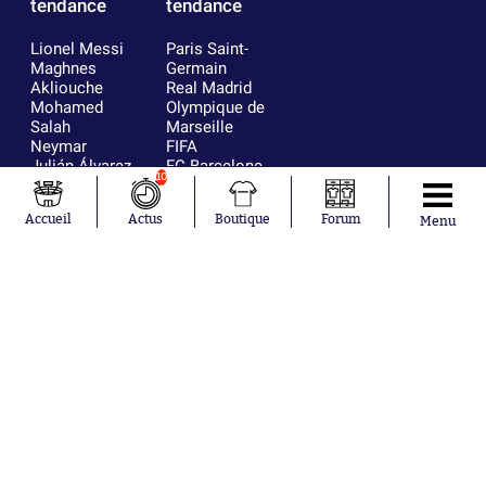
tendance
tendance
Lionel Messi
Paris Saint-
Maghnes
Germain
Akliouche
Real Madrid
Mohamed
Olympique de
Salah
Marseille
Neymar
FIFA
Julián Álvarez
FC Barcelone
10
Ferrán Torres
Argentine
Kilian Corredor
Olympique
Accueil
Actus
Boutique
Forum
Franco
lyonnais
Menu
Mastantuono
AS Monaco
Orel Mangala
RC Strasbourg
Rio Mavuba
Trabzonspor