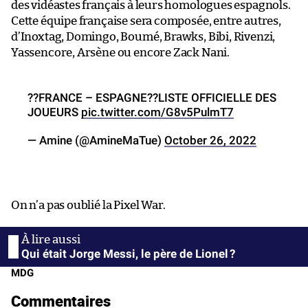
des vidéastes français à leurs homologues espagnols.
Cette équipe française sera composée, entre autres,
d’Inoxtag, Domingo, Boumé, Brawks, Bibi, Rivenzi,
Yassencore, Arsène ou encore Zack Nani.
??FRANCE – ESPAGNE??LISTE OFFICIELLE DES
JOUEURS
pic.twitter.com/G8v5PulmT7
— Amine (@AmineMaTue)
October 26, 2022
On n’a pas oublié la Pixel War.
Qui était Jorge Messi, le père de Lionel ?
MDG
Commentaires