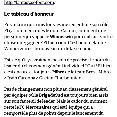
http://fantasy.sofoot.com
.
Le tableau d’honneur
En voilà un qui a mis tous les ingrédients de son côté.
Et ça commence dès le nom. Car oui, comment une
personne qui s’appelle
Winnerwin
pourrait faire autre
chose que gagner ? Et bien rien. C’est pour cela que
Winnerwin est le nouveau roi de la semaine.
Est-ce qu’il y a vraiment besoin de préciser le nom du
leader du classement général individuel ? Oui ? Et bien
c’est encore et toujours
Mibro
de la team Brest. Mibro
> Irvin Cardona > Gaëtan Charbonnier.
Pas de changement non plus au classement général
par équipes où la
BrigadeSud
est toujours bien assis
sur son fauteuil de leader. Mais le cador du moment
reste le
FC Mercenaires
qui est l’équipe qui a
remporté le plus de points depuis le lancement du