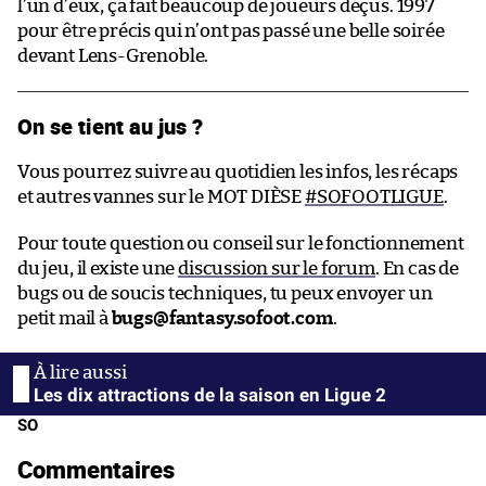
l’un d’eux, ça fait beaucoup de joueurs déçus. 1997
pour être précis qui n’ont pas passé une belle soirée
devant Lens-Grenoble.
On se tient au jus ?
Vous pourrez suivre au quotidien les infos, les récaps
et autres vannes sur le MOT DIÈSE
#SOFOOTLIGUE
.
Pour toute question ou conseil sur le fonctionnement
du jeu, il existe une
discussion sur le forum
. En cas de
bugs ou de soucis techniques, tu peux envoyer un
petit mail à
bugs@fantasy.sofoot.com
.
Les dix attractions de la saison en Ligue 2
SO
Commentaires