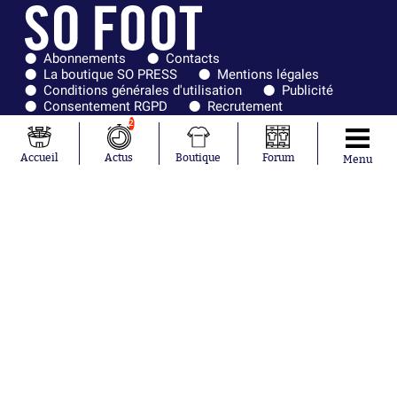
Abonnements
Contacts
La boutique SO PRESS
Mentions légales
Conditions générales d'utilisation
Publicité
Consentement RGPD
Recrutement
Joueurs en
Équipes en
2
tendance
tendance
Accueil
Actus
Boutique
Forum
Menu
Mohamed
Chelsea
Salah
Paris Saint-
Mykhailo
Germain
Mudryk
Bordeaux
Neymar
Olympique
Khalis Merah
lyonnais
Loïs Openda
FIFA
Moussa
Real Madrid
Niakhaté
RC Strasbourg
Nicolás
AC Milan
Tagliafico
France
Pavel Šulc
RC Lens
Josh Maja
Gauthier Hein