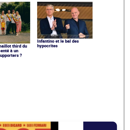
Infantino et le bal des
hypocrites
illot third du
enté à un
upporters ?