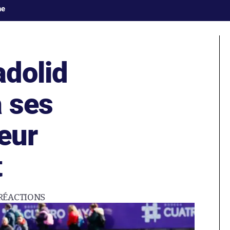
ne
adolid
 ses
eur
t
RÉACTIONS