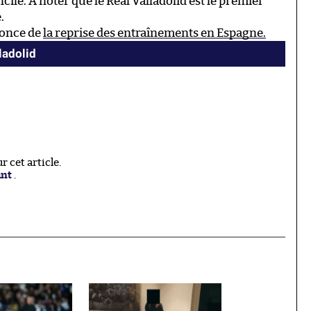
ficile. À noter que le Real Valladolid est le premier
.
nonce de
la reprise des entraînements en Espagne.
ladolid
 cet article.
ant
.