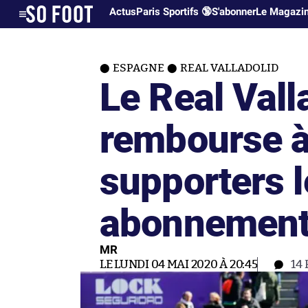
Actus
Paris Sportifs 🔞
S'abonner
Le Magazi
ESPAGNE
REAL VALLADOLID
Le Real Vall
rembourse à
supporters l
abonnemen
MR
LE LUNDI 04 MAI 2020 À 20:45
14