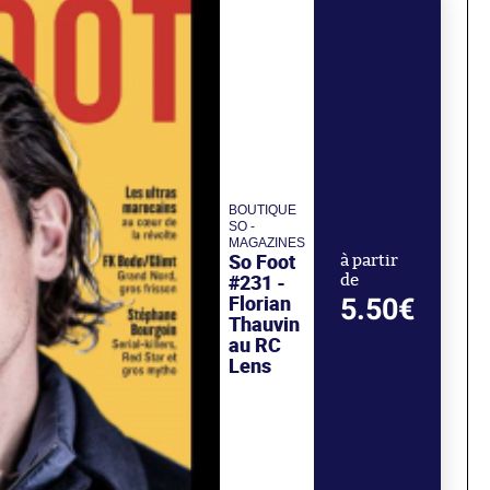
BOUTIQUE
SO -
MAGAZINES
So Foot
à partir
#231 -
de
Florian
5.50€
Thauvin
au RC
Lens