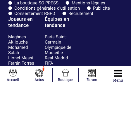
La boutique SO PRESS
Mentions légales
Conditions générales d'utilisation
Publicité
Consentement RGPD
Recrutement
Joueurs en
Équipes en
tendance
tendance
Maghnes
Paris Saint-
Akliouche
Germain
Mohamed
Olympique de
Salah
Marseille
Lionel Messi
Real Madrid
Ferrán Torres
FIFA
Kilian Corredor
Olympique
0
Franco
lyonnais
Mastantuono
AS Monaco
Accueil
Actus
Boutique
Forum
Menu
Orel Mangala
FC Barcelone
Rio Mavuba
Argentine
Rodri
RC Strasbourg
Mika Godts
Trabzonspor