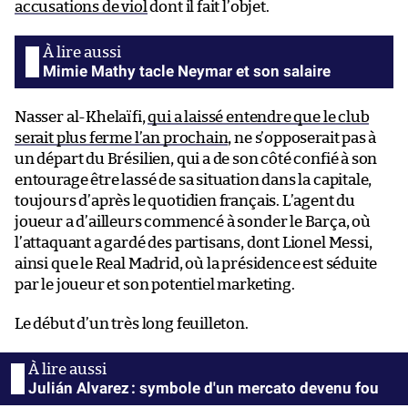
accusations de viol
dont il fait l’objet.
Mimie Mathy tacle Neymar et son salaire
Nasser al-Khelaïfi,
qui a laissé entendre que le club
serait plus ferme l’an prochain
, ne s’opposerait pas à
un départ du Brésilien, qui a de son côté confié à son
entourage être lassé de sa situation dans la capitale,
toujours d’après le quotidien français. L’agent du
joueur a d’ailleurs commencé à sonder le Barça, où
l’attaquant a gardé des partisans, dont Lionel Messi,
ainsi que le Real Madrid, où la présidence est séduite
par le joueur et son potentiel marketing.
Le début d’un très long feuilleton.
Julián Alvarez : symbole d'un mercato devenu fou