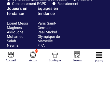
Consentement RGPD
Recrutement
Joueurs en
Équipes en
tendance
tendance
Lionel Messi
Paris Saint-
Maghnes
Germain
Akliouche
Real Madrid
Mohamed
Olympique de
Salah
Marseille
Neymar
FIFA
Julián Álvarez
FC Barcelone
10
Ferrán Torres
Argentine
Kilian Corredor
Olympique
Accueil
Actus
Boutique
Forum
Menu
Franco
lyonnais
Mastantuono
AS Monaco
Orel Mangala
RC Strasbourg
Rio Mavuba
Trabzonspor