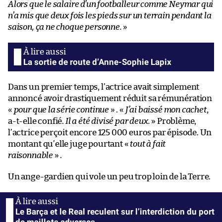
Alors que le salaire d’un footballeur comme Neymar qui
n’a mis que deux fois les pieds sur un terrain pendant la
saison, ça ne choque personne.
»
La sortie de route d’Anne-Sophie Lapix
Dans un premier temps, l’actrice avait simplement
annoncé avoir drastiquement réduit sa rémunération
«
pour que la série continue
» . «
J’ai baissé mon cachet
,
a-t-elle confié.
Il a été divisé par deux.
» Problème,
l’actrice perçoit encore 125 000 euros par épisode. Un
montant qu’elle juge pourtant «
tout à fait
raisonnable
» .
Un ange-gardien qui vole un peu trop loin de la Terre.
Le Barça et le Real reculent sur l’interdiction du port
de maillots adverses