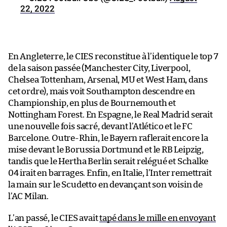
22, 2022
En Angleterre, le CIES reconstitue à l’identique le top 7
de la saison passée (Manchester City, Liverpool,
Chelsea Tottenham, Arsenal, MU et West Ham, dans
cet ordre), mais voit Southampton descendre en
Championship, en plus de Bournemouth et
Nottingham Forest. En Espagne, le Real Madrid serait
une nouvelle fois sacré, devant l’Atlético et le FC
Barcelone. Outre-Rhin, le Bayern raflerait encore la
mise devant le Borussia Dortmund et le RB Leipzig,
tandis que le Hertha Berlin serait relégué et Schalke
04 irait en barrages. Enfin, en Italie, l’Inter remettrait
la main sur le Scudetto en devançant son voisin de
l’AC Milan.
L’an passé, le CIES avait
tapé dans le mille en envoyant