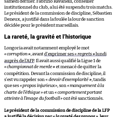
samedi dernier. Fabrizio Ravanelli, conseiller
institutionnel du club, a lui été suspendu trois matchs.
Le président de la commission de discipline, Sébastien
Deneux, a justifié dans la foulée la lourde sanction
décidée pour le président marseillais.
La rareté, la gravité et l’historique
Longoria avait notamment employé le mot
«
corruption
»
, avant
d’exprimer ses «
regrets
»
lundi
auprès de l’AFP
. Il avait aussi qualifié la Ligue 1 de
«
championnat de merde
»
et menacé de quitter la
compétition. Devant la commission de discipline, il
s’est vu rappeler son «
devoir d’exemplarité
»
, tandis
que ses
«
propos injurieux
»
, son
«
manquement à la
charte de l’éthique
»
et un
«
comportement portant
atteinte à l’image du football
»
ont été sanctionnés.
Le président de la commission de discipline de la LFP
a justifié la décision par
«
la rareté des propos
»
, leur