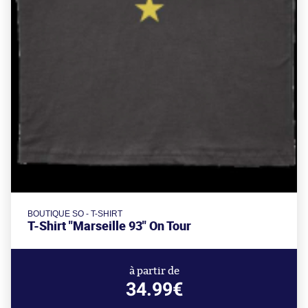
BOUTIQUE SO - T-SHIRT
T-Shirt "Marseille 93" On Tour
à partir de
34.99€