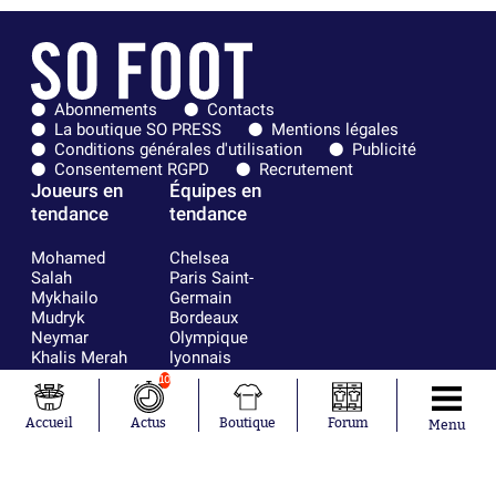
Abonnements
Contacts
La boutique SO PRESS
Mentions légales
Conditions générales d'utilisation
Publicité
Consentement RGPD
Recrutement
Joueurs en
Équipes en
tendance
tendance
Mohamed
Chelsea
Salah
Paris Saint-
Mykhailo
Germain
Mudryk
Bordeaux
Neymar
Olympique
Khalis Merah
lyonnais
Loïs Openda
FIFA
10
Moussa
Real Madrid
Niakhaté
RC Strasbourg
Accueil
Actus
Boutique
Forum
Menu
Nicolás
AC Milan
Tagliafico
France
Pavel Šulc
RC Lens