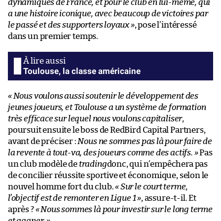
dynamiques de France, et pour le club en lui-même, qui
a une histoire iconique, avec beaucoup de victoires par
le passé et des supporters loyaux »
, pose l’intéressé
dans un premier temps.
Toulouse, la classe américaine
« Nous voulons aussi soutenir le développement des
jeunes joueurs, et Toulouse a un système de formation
très efficace sur lequel nous voulons capitaliser
,
poursuit ensuite le boss de RedBird Capital Partners,
avant de préciser :
Nous ne sommes pas là pour faire de
la revente à tout-va, des joueurs comme des actifs. »
Pas
un club modèle de
trading
donc, qui n’empêchera pas
de concilier réussite sportive et économique, selon le
nouvel homme fort du club.
« Sur le court terme,
l’objectif est de remonter en Ligue 1 »
, assure-t-il. Et
après ?
« Nous sommes là pour investir sur le long terme
et gagner. »