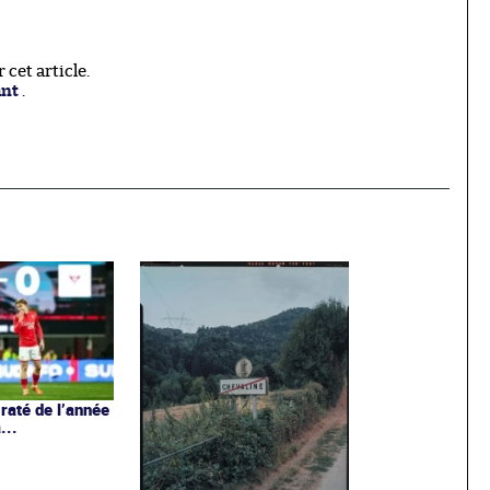
cet article.
ant
.
 raté de l’année
...