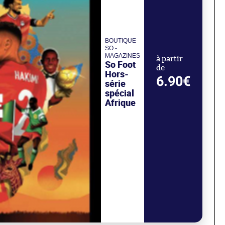
BOUTIQUE
SO -
MAGAZINES
à partir
So Foot
de
Hors-
6.90€
série
spécial
Afrique