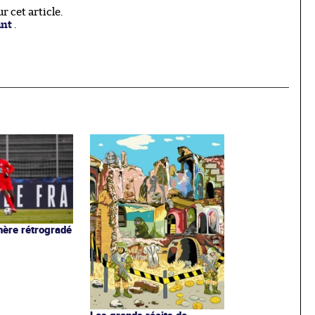
 cet article.
ant
.
ère rétrogradé
3
Les grands récits de