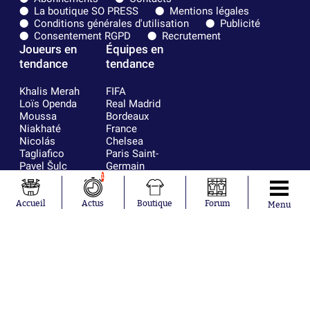
La boutique SO PRESS
Mentions légales
Conditions générales d'utilisation
Publicité
Consentement RGPD
Recrutement
Joueurs en
Équipes en
tendance
tendance
Khalis Merah
FIFA
Loïs Openda
Real Madrid
Moussa
Bordeaux
Niakhaté
France
Nicolás
Chelsea
Tagliafico
Paris Saint-
Pavel Šulc
Germain
Gauthier Hein
Olympique
1
Lionel Messi
lyonnais
Gonzalo
AC Milan
Accueil
Actus
Boutique
Forum
Menu
García Torres
RC Strasbourg
Gio Reyna
RC Lens
Leandro
Paredes