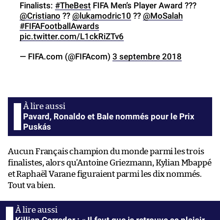
Finalists:
#TheBest
FIFA Men’s Player Award ???
@Cristiano
??
@lukamodric10
??
@MoSalah
#FIFAFootballAwards
pic.twitter.com/L1ckRiZTv6
— FIFA.com (@FIFAcom)
3 septembre 2018
Pavard, Ronaldo et Bale nommés pour le Prix
Puskás
Aucun Français champion du monde parmi les trois
finalistes, alors qu’Antoine Griezmann, Kylian Mbappé
et Raphaël Varane figuraient parmi les dix nommés.
Tout va bien.
Killian Corredor : « Il faut que je retrouve ce plaisir