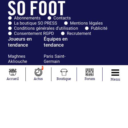
Abonnements
Contacts
La boutique SO PRESS
Mentions légales
Conditions générales d'utilisation
Publicité
Consentement RGPD
Recrutement
Joueurs en
Équipes en
tendance
tendance
Maghnes
Paris Saint-
Akliouche
Germain
Mohamed
Olympique de
6
Salah
Marseille
Lionel Messi
Real Madrid
Accueil
Actus
Boutique
Forum
Menu
Ferrán Torres
FIFA
Kilian Corredor
Olympique
Franco
lyonnais
Mastantuono
AS Monaco
Orel Mangala
FC Barcelone
Rio Mavuba
Argentine
Rodri
RC Strasbourg
Mika Godts
Trabzonspor