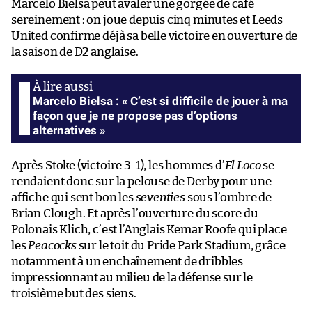
Marcelo Bielsa peut avaler une gorgée de café
sereinement : on joue depuis cinq minutes et Leeds
United confirme déjà sa belle victoire en ouverture de
la saison de D2 anglaise.
Marcelo Bielsa : « C’est si difficile de jouer à ma
façon que je ne propose pas d’options
alternatives »
Après Stoke (victoire 3-1), les hommes d’
El Loco
se
rendaient donc sur la pelouse de Derby pour une
affiche qui sent bon les
seventies
sous l’ombre de
Brian Clough. Et après l’ouverture du score du
Polonais Klich, c’est l’Anglais Kemar Roofe qui place
les
Peacocks
sur le toit du Pride Park Stadium, grâce
notamment à un enchaînement de dribbles
impressionnant au milieu de la défense sur le
troisième but des siens.