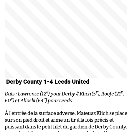
Derby County 1-4 Leeds United
e
e
e
Buts : Lawrence (12
) pour Derby // Klich (5
), Roofe (21
,
e
e
60
) et Alioski (64
) pour Leeds
À l’entrée de la surface adverse, Mateusz Klich se place
sur son pied droit et arme un tir à la fois précis et
puissant dans le petit filet du gardien de Derby County.