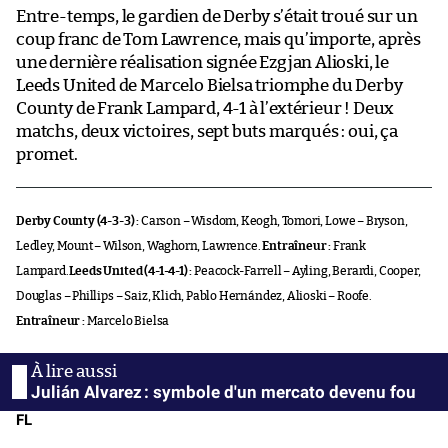
Entre-temps, le gardien de Derby s’était troué sur un
coup franc de Tom Lawrence, mais qu’importe, après
une dernière réalisation signée Ezgjan Alioski, le
Leeds United de Marcelo Bielsa triomphe du Derby
County de Frank Lampard, 4-1 à l’extérieur ! Deux
matchs, deux victoires, sept buts marqués : oui, ça
promet.
Derby County (4-3-3) :
Carson – Wisdom, Keogh, Tomori, Lowe – Bryson,
Ledley, Mount – Wilson, Waghorn, Lawrence.
Entraîneur :
Frank
Lampard.
Leeds United (4-1-4-1) :
Peacock-Farrell – Ayling, Berardi, Cooper,
Douglas – Phillips – Saiz, Klich, Pablo Hernández, Alioski – Roofe.
Entraîneur :
Marcelo Bielsa
Julián Alvarez : symbole d'un mercato devenu fou
FL