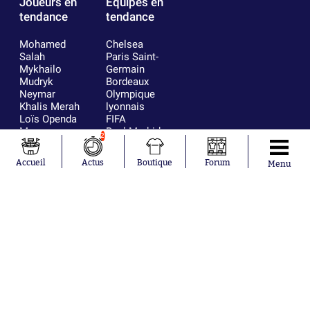
Joueurs en
Équipes en
tendance
tendance
Mohamed
Chelsea
Salah
Paris Saint-
Mykhailo
Germain
Mudryk
Bordeaux
Neymar
Olympique
Khalis Merah
lyonnais
Loïs Openda
FIFA
Moussa
Real Madrid
2
Niakhaté
RC Strasbourg
Nicolás
AC Milan
Accueil
Actus
Boutique
Forum
Menu
Tagliafico
France
Pavel Šulc
RC Lens
Josh Maja
Gauthier Hein