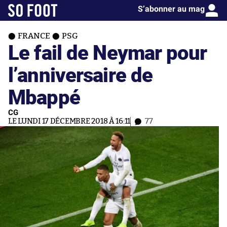
S’abonner au mag
FRANCE
PSG
Le fail de Neymar pour
l’anniversaire de
Mbappé
CG
LE LUNDI 17 DÉCEMBRE 2018 À 16:11
77