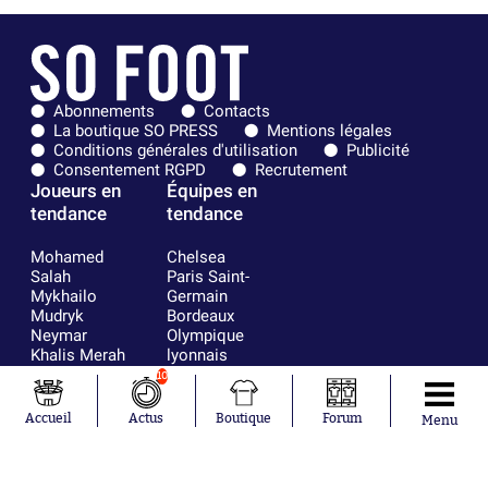
Abonnements
Contacts
La boutique SO PRESS
Mentions légales
Conditions générales d'utilisation
Publicité
Consentement RGPD
Recrutement
Joueurs en
Équipes en
tendance
tendance
Mohamed
Chelsea
Salah
Paris Saint-
Mykhailo
Germain
Mudryk
Bordeaux
Neymar
Olympique
Khalis Merah
lyonnais
Loïs Openda
FIFA
10
Moussa
Real Madrid
Niakhaté
RC Strasbourg
Accueil
Actus
Boutique
Forum
Menu
Nicolás
AC Milan
Tagliafico
France
Pavel Šulc
RC Lens