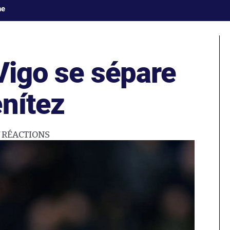
ne
Vigo se sépare
nítez
7
RÉACTIONS