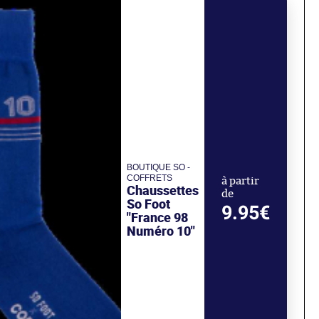
BOUTIQUE SO -
COFFRETS
à partir
Chaussettes
de
So Foot
9.95€
"France 98
Numéro 10"