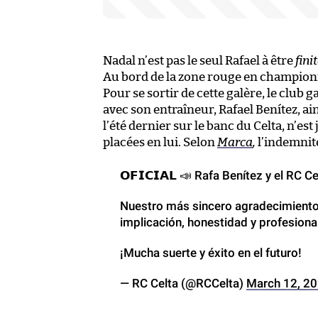
Nadal n’est pas le seul Rafael à être
fini
Au bord de la zone rouge en championnat
Pour se sortir de cette galère, le club 
avec son entraîneur, Rafael Benítez, ain
l’été dernier sur le banc du Celta, n’e
placées en lui. Selon
Marca
,
l’indemnité
𝗢𝗙𝗜𝗖𝗜𝗔𝗟 📣 Rafa Benítez y el RC
Nuestro más sincero agradecimient
implicación, honestidad y profesiona
¡Mucha suerte y éxito en el futuro!
— RC Celta (@RCCelta)
March 12, 2