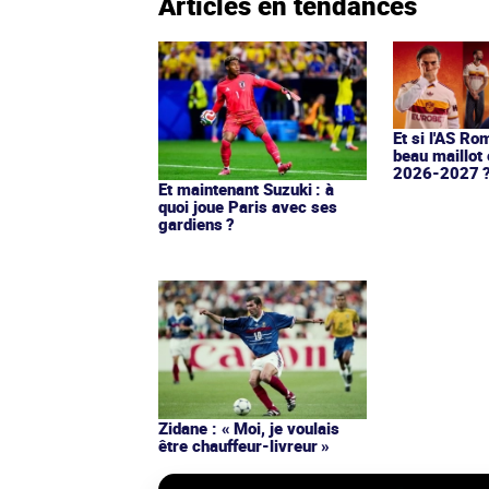
Articles en tendances
Et si l'AS Ro
beau maillot 
2026-2027 
Et maintenant Suzuki : à
quoi joue Paris avec ses
gardiens ?
Zidane : « Moi, je voulais
être chauffeur-livreur »