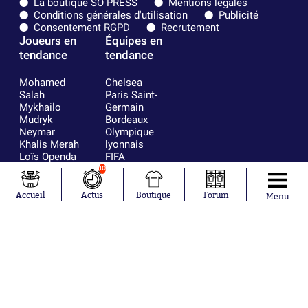
La boutique SO PRESS
Mentions légales
Conditions générales d'utilisation
Publicité
Consentement RGPD
Recrutement
Joueurs en
Équipes en
tendance
tendance
Mohamed
Chelsea
Salah
Paris Saint-
Mykhailo
Germain
Mudryk
Bordeaux
Neymar
Olympique
Khalis Merah
lyonnais
Loïs Openda
FIFA
Moussa
Real Madrid
10
Niakhaté
RC Strasbourg
Nicolás
AC Milan
Accueil
Actus
Boutique
Forum
Menu
Tagliafico
France
Pavel Šulc
RC Lens
Josh Maja
Gauthier Hein