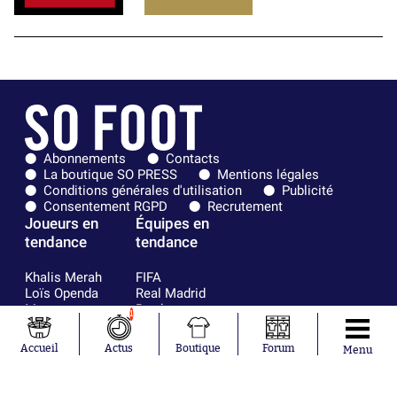
Abonnements
Contacts
La boutique SO PRESS
Mentions légales
Conditions générales d'utilisation
Publicité
Consentement RGPD
Recrutement
Joueurs en
Équipes en
tendance
tendance
Khalis Merah
FIFA
Loïs Openda
Real Madrid
Moussa
Bordeaux
1
Niakhaté
France
Nicolás
Chelsea
Accueil
Actus
Boutique
Forum
Menu
Tagliafico
Paris Saint-
Pavel Šulc
Germain
Gauthier Hein
Olympique