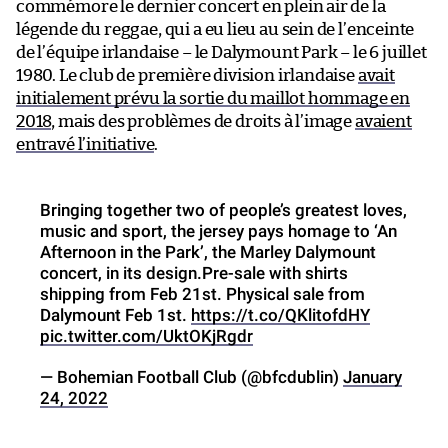
commémore le dernier concert en plein air de la
légende du reggae, qui a eu lieu au sein de l’enceinte
de l’équipe irlandaise – le Dalymount Park – le 6 juillet
1980. Le club de première division irlandaise
avait
initialement prévu la sortie du maillot hommage en
2018
, mais des problèmes de droits à l’image
avaient
entravé l’initiative
.
Bringing together two of people’s greatest loves,
music and sport, the jersey pays homage to ‘An
Afternoon in the Park’, the Marley Dalymount
concert, in its design.Pre-sale with shirts
shipping from Feb 21st. Physical sale from
Dalymount Feb 1st.
https://t.co/QKlitofdHY
pic.twitter.com/UktOKjRgdr
— Bohemian Football Club (@bfcdublin)
January
24, 2022