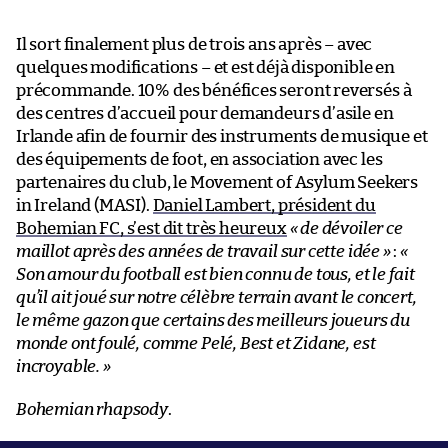
Il sort finalement plus de trois ans après – avec
quelques modifications – et est déjà disponible en
précommande. 10% des bénéfices seront reversés à
des centres d’accueil pour demandeurs d’asile en
Irlande afin de fournir des instruments de musique et
des équipements de foot, en association avec les
partenaires du club, le Movement of Asylum Seekers
in Ireland (MASI).
Daniel Lambert, président du
Bohemian FC, s’est dit très heureux
« de dévoiler ce
maillot après des années de travail sur cette idée »
:
«
Son amour du football est bien connu de tous, et le fait
qu’il ait joué sur notre célèbre terrain avant le concert,
le même gazon que certains des meilleurs joueurs du
monde ont foulé, comme Pelé, Best et Zidane, est
incroyable. »
Bohemian rhapsody
.