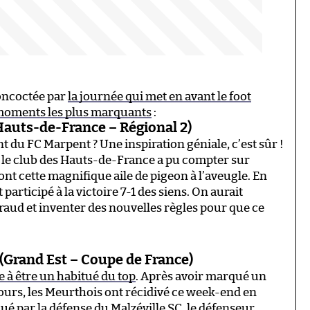
concoctée par
la journée qui met en avant le foot
s moments les plus marquants
:
auts-de-France – Régional 2)
nt du FC Marpent ? Une inspiration géniale, c’est sûr !
 le club des Hauts-de-France a pu compter sur
ont cette magnifique aile de pigeon à l’aveugle. En
participé à la victoire 7-1 des siens. On aurait
aud et inventer des nouvelles règles pour que ce
(Grand Est – Coupe de France)
à être un habitué du top
. Après avoir marqué un
 jours, les Meurthois ont récidivé ce week-end en
qué par la défense du Malzéville SC, le défenseur