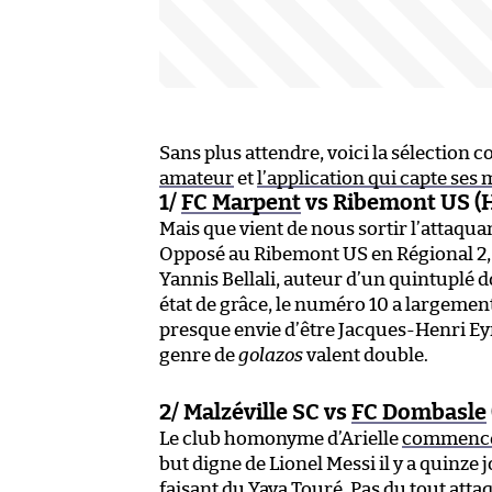
Sans plus attendre, voici la sélection 
amateur
et
l’application qui capte se
1/
FC Marpent
vs Ribemont US (H
Mais que vient de nous sortir l’attaqua
Opposé au Ribemont US en Régional 2,
Yannis Bellali, auteur d’un quintuplé d
état de grâce, le numéro 10 a largement 
presque envie d’être Jacques-Henri Eyr
genre de
golazos
valent double.
2/ Malzéville SC vs
FC Dombasle
Le club homonyme d’Arielle
commence 
but digne de Lionel Messi il y a quinze
faisant du Yaya Touré. Pas du tout atta