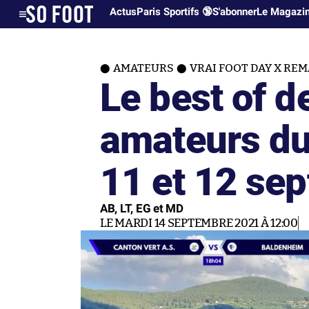
Actus
Paris Sportifs 🔞
S'abonner
Le Magazi
AMATEURS
VRAI FOOT DAY X RE
Le best of d
amateurs d
11 et 12 se
AB, LT, EG et MD
LE MARDI 14 SEPTEMBRE 2021 À 12:00