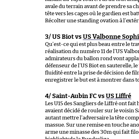
avale du terrain avant de prendre sa ch
tête vers les cages où le gardien est bat
Récolter une standing ovation à l’exté
3/ US Biot vs
US Valbonne Sophi
Qu’est-ce qui est plus beau entre le tra
réalisation du numéro 11 de l’US Valbo
admirateurs du ballon rond vont appla
défenseur de l’US Biot en sauterelle, l
fluidité entre la prise de décision de fil
enregistrer le but est à montrer dans t
4/ Saint-Aubin FC vs
US Liffré
Les U15 des Sangliers de Liffré ont fait
avaient décidé de rouler sur le voisin
autant mettre l’adversaire la tête comp
massue. Sur une remise en touche anodi
arme une minasse des 30m qui fait filo