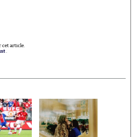
cet article.
ant
.