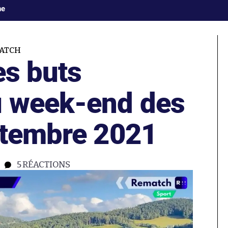
ne
MATCH
es buts
u week-end des
ptembre 2021
5
RÉACTIONS