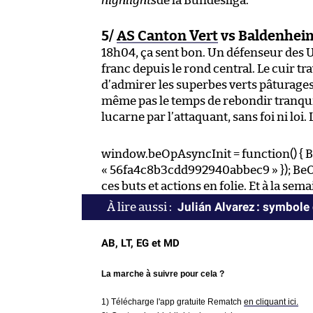
highlights
de la Bundesliga.
5/
AS Canton Vert
vs Baldenheim
18h04, ça sent bon. Un défenseur des U
franc depuis le rond central. Le cuir tr
d’admirer les superbes verts pâturages 
même pas le temps de rebondir tranquill
lucarne par l’attaquant, sans foi ni loi
window.beOpAsyncInit = function() { B
« 56fa4c8b3cdd992940abbec9 » }); BeOp
ces buts et actions en folie. Et à la sem
Julián Alvarez : symbole
AB, LT, EG et MD
La marche à suivre pour cela ?
1) Télécharge l'app gratuite Rematch
en cliquant ici.