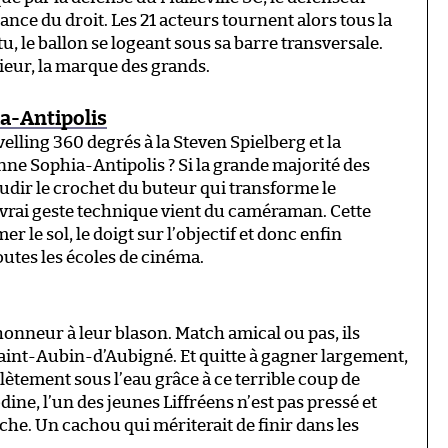
ance du droit. Les 21 acteurs tournent alors tous la
tu, le ballon se logeant sous sa barre transversale.
rieur, la marque des grands.
a-Antipolis
velling 360 degrés à la Steven Spielberg et la
nne Sophia-Antipolis ? Si la grande majorité des
udir le crochet du buteur qui transforme le
e vrai geste technique vient du caméraman. Cette
mer le sol, le doigt sur l’objectif et donc enfin
outes les écoles de cinéma.
 honneur à leur blason. Match amical ou pas, ils
 Saint-Aubin-d’Aubigné. Et quitte à gagner largement,
lètement sous l’eau grâce à ce terrible coup de
ne, l’un des jeunes Liffréens n’est pas pressé et
che. Un cachou qui mériterait de finir dans les