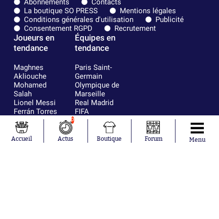
Abonnements
Contacts
La boutique SO PRESS
Mentions légales
Conditions générales d'utilisation
Publicité
Consentement RGPD
Recrutement
Joueurs en
Équipes en
tendance
tendance
Maghnes
Paris Saint-
Akliouche
Germain
Mohamed
Olympique de
Salah
Marseille
Lionel Messi
Real Madrid
Ferrán Torres
FIFA
Kilian Corredor
Olympique
0
Franco
lyonnais
Mastantuono
AS Monaco
Accueil
Actus
Boutique
Forum
Menu
Orel Mangala
FC Barcelone
Rio Mavuba
Argentine
Rodri
RC Strasbourg
Mika Godts
Trabzonspor