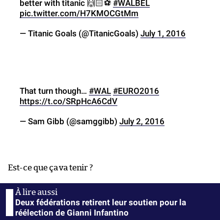
better with titanic 🙌🏻⚽️
#WALBEL
pic.twitter.com/H7KMOCGtMm
— Titanic Goals (@TitanicGoals)
July 1, 2016
That turn though…
#WAL
#EURO2016
https://t.co/SRpHcA6CdV
— Sam Gibb (@samggibb)
July 2, 2016
Est-ce que ça va tenir ?
Deux fédérations retirent leur soutien pour la
réélection de Gianni Infantino