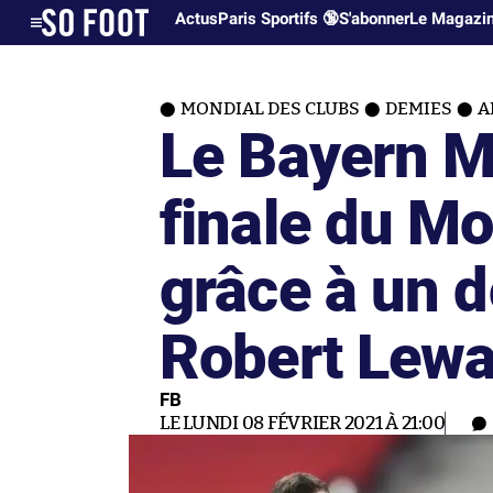
Actus
Paris Sportifs 🔞
S'abonner
Le Magazi
MONDIAL DES CLUBS
DEMIES
A
Le Bayern Mu
finale du Mo
grâce à un 
Robert Lew
FB
LE LUNDI 08 FÉVRIER 2021 À 21:00