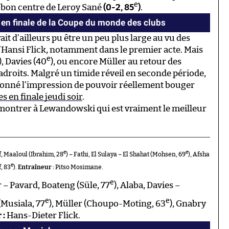
e
un bon centre de Leroy Sané
(0-2, 85
)
.
 en finale de la Coupe du monde des clubs
ait d’ailleurs pu être un peu plus large au vu des
’Hansi Flick, notamment dans le premier acte. Mais
e
), Davies (40
), ou encore Müller au retour des
ladroits. Malgré un timide réveil en seconde période,
donné l’impression de pouvoir réellement bouger
es en finale jeudi soir
.
montrer à Lewandowski qui est vraiment le meilleur
e
e
 Maaloul (Ibrahim, 28
) – Fathi, El Sulaya – El Shahat (Mohsen, 69
), Afsha
e
, 83
).
Entraîneur :
Pitso Mosimane.
e
– Pavard, Boateng (Süle, 77
), Alaba, Davies –
e
e
(Musiala, 77
), Müller (Choupo-Moting, 63
), Gnabry
 :
Hans-Dieter Flick.