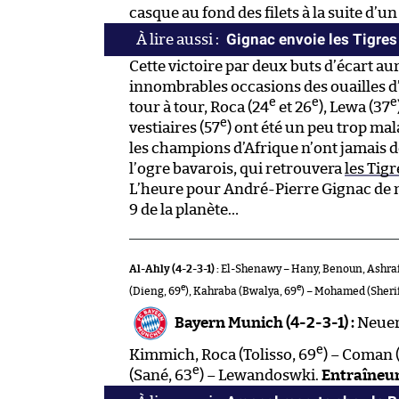
casque au fond des filets à la suite d’
Gignac envoie les Tigres
Cette victoire par deux buts d’écart aur
innombrables occasions des ouailles d
e
e
e
tour à tour, Roca (24
et 26
), Lewa (37
e
vestiaires (57
) ont été un peu trop ma
les champions d’Afrique n’ont jamais 
l’ogre bavarois, qui retrouvera
les Tigr
L’heure pour André-Pierre Gignac de 
9 de la planète…
Al-Ahly (4-2-3-1) :
El-Shenawy – Hany, Benoun, Ashraf,
e
e
(Dieng, 69
), Kahraba (Bwalya, 69
) – Mohamed (Sherif
Bayern Munich (4-2-3-1) :
Neuer 
e
Kimmich, Roca (Tolisso, 69
) – Coman 
e
(Sané, 63
) – Lewandoswki.
Entraîneur