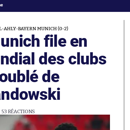
ne
L-AHLY-BAYERN MUNICH (0-2)
nich file en
ndial des clubs
doublé de
andowski
53
RÉACTIONS