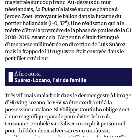
magistrale sur coup franc. Au-dessus du mur
néerlandais,
La Pulga
n’a laissé aucune chance à
Jeroen Zoet, envoyant le ballon dans la lucarne du
e
portier hollandais (1-0, 32
). Une réalisation qui a le
mérite d’être la première de la phase de poules de la C1
2018-2019. Avant cela, l’Argentin s’était distingué
d’une passe millimétrée en direction de Luis Suárez,
mais la frappe de l’Uruguayen était envoyée dans le
petit filet extérieur.
Suárez-Lozano, l’air de famille
Très vif, mais maladroit dans le dernier geste à l’image
d’Hirving Lozano, le PSV va être confronté à la
possession catalane. Si Philippe Coutinho oblige Zoet
à une magnifique parade pour éviter le break,
Ousmane Dembélé va réaliser un exploit personnel
pour dribbler deux adversaires en un râteau,
e