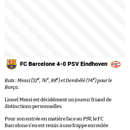
FC Barcelone 4-0 PSV Eindhoven
e
e
e
e
Buts : Messi (32
, 76
, 88
) et Dembélé (74
) pour le
Barça.
Lionel Messi est décidément un joueur friand de
distinctions personnelles.
Pour son entrée en matière face au PSV, le FC
Barcelone s’en est remis à une frappe enroulée