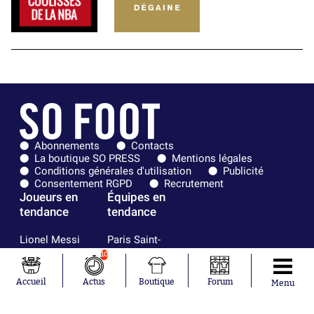
Abonnements
Contacts
La boutique SO PRESS
Mentions légales
Conditions générales d'utilisation
Publicité
Consentement RGPD
Recrutement
Joueurs en
Équipes en
tendance
tendance
Lionel Messi
Paris Saint-
Maghnes
Germain
10
Akliouche
Real Madrid
Mohamed
Olympique de
Accueil
Actus
Boutique
Forum
Menu
Salah
Marseille
Neymar
FIFA