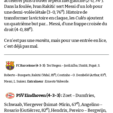
accélérer puis trouver le petit filet gauche (2-0, 74
).
Dans la foulée, Ivan Rakitić sert Messi d’un lob pour
e
une demi-volée létale (3-0, 76
). Histoire de
transformer la victoire en claque, les
Culés
ajoutent
un quatrième but par… Messi, d’une frappe croisée du
e
droit (4-0, 88
).
Ce n’est pas une
manita
, mais pour une entrée en lice,
c’est déjà pas mal.
FC Barcelone (4-3-3) :
Ter Stegen – Jordi Alba, Umtiti, Piqué, S.
e
e
Roberto – Busquets, Rakitić (Vidal, 85
), Coutinho – O. Dembélé (Arthur, 83
),
Messi, L. Suárez.
Entraîneur :
Ernesto Valverde.
PSV Eindhoven (4-3-3) :
Zoet – Dumfries,
e
Schwaab, Viergever (Isimat-Mirin, 67
), Angelino –
e
Rosario (Gutiérrez, 82
), Hendrix, Pereiro – Bergwijn,