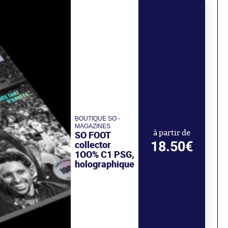
BOUTIQUE SO -
MAGAZINES
SO FOOT
à partir de
18.50€
collector
1OO% C1 PSG,
holographique