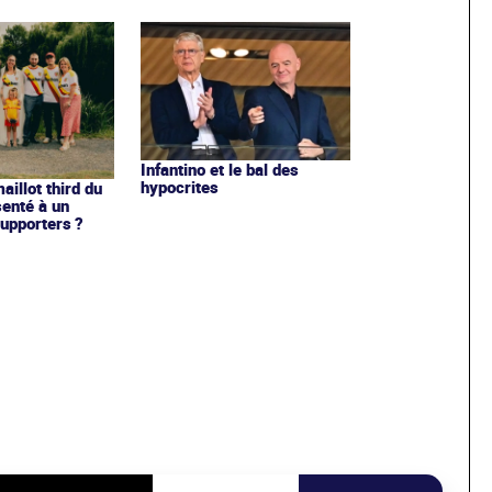
Infantino et le bal des
hypocrites
illot third du
enté à un
upporters ?