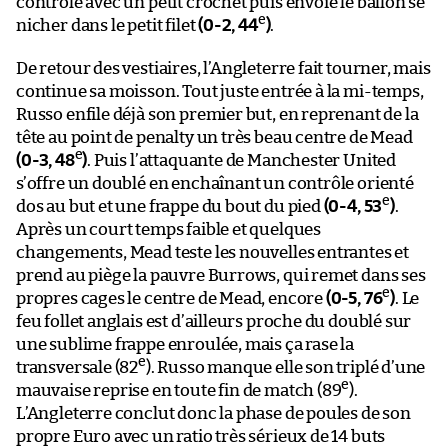
contrôle avec un petit crochet puis envoie le ballon se
e
nicher dans le petit filet
(0-2, 44
)
.
De retour des vestiaires, l’Angleterre fait tourner, mais
continue sa moisson. Tout juste entrée à la mi-temps,
Russo enfile déjà son premier but, en reprenant de la
tête au point de penalty un très beau centre de Mead
e
(0-3, 48
)
. Puis l’attaquante de Manchester United
s’offre un doublé en enchaînant un contrôle orienté
e
dos au but et une frappe du bout du pied
(0-4, 53
)
.
Après un court temps faible et quelques
changements, Mead teste les nouvelles entrantes et
prend au piège la pauvre Burrows, qui remet dans ses
e
propres cages le centre de Mead, encore
(0-5, 76
)
. Le
feu follet anglais est d’ailleurs proche du doublé sur
une sublime frappe enroulée, mais ça rase la
e
transversale (82
). Russo manque elle son triplé d’une
e
mauvaise reprise en toute fin de match (89
).
L’Angleterre conclut donc la phase de poules de son
propre Euro avec un ratio très sérieux de 14 buts