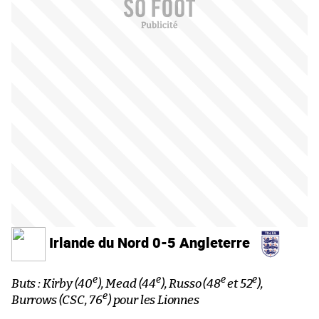
Irlande du Nord 0-5 Angleterre
e
e
e
e
Buts : Kirby (40
), Mead (44
), Russo (48
et 52
),
e
Burrows (CSC, 76
) pour les Lionnes