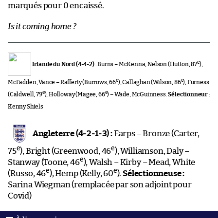
marqués pour 0 encaissé.
Is it coming home ?
e
Irlande du Nord (4-4-2) :
Burns – McKenna, Nelson (Hutton, 87
),
e
e
McFadden, Vance – Rafferty (Burrows, 66
), Callaghan (Wilson, 86
), Furness
e
e
(Caldwell, 79
), Holloway (Magee, 66
) – Wade, McGuinness.
Sélectionneur :
Kenny Shiels
Angleterre (4-2-1-3) :
Earps – Bronze (Carter,
e
e
75
), Bright (Greenwood, 46
), Williamson, Daly –
e
Stanway (Toone, 46
), Walsh – Kirby – Mead, White
e
e
(Russo, 46
), Hemp (Kelly, 60
).
Sélectionneuse :
Sarina Wiegman (remplacée par son adjoint pour
Covid)