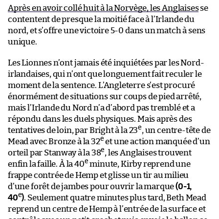
Après en avoir collé huit à la Norvège, les Anglaises
se
contentent de presque la moitié face à l’Irlande du
nord, et s’offre une victoire 5-0 dans un match à sens
unique.
Les Lionnes n’ont jamais été inquiétées par les Nord-
irlandaises, qui n’ont que longuement fait reculer le
moment de la sentence. L’Angleterre s’est procuré
énormément de situations sur coups de pied arrêté,
mais l’Irlande du Nord n’a d’abord pas tremblé et a
répondu dans les duels physiques. Mais après des
e
tentatives de loin, par Bright à la 23
, un centre-tête de
e
Mead avec Bronze à la 32
et une action manquée d’un
e
orteil par Stanway à la 38
, les Anglaises trouvent
e
enfin la faille. À la 40
minute, Kirby reprend une
frappe contrée de Hemp et glisse un tir au milieu
d’une forêt de jambes pour ouvrir la marque
(0-1,
e
40
)
. Seulement quatre minutes plus tard, Beth Mead
reprend un centre de Hemp à l’entrée de la surface et