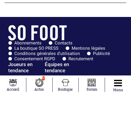
Abonnements
Contacts
La boutique SO PRESS
Mentions légales
Conditions générales d'utilisation
Publicité
Consentement RGPD
Recrutement
Joueurs en
Équipes en
tendance
tendance
10
Mohamed
Chelsea
Salah
Paris Saint-
Accueil
Actus
Boutique
Forum
Menu
Mykhailo
Germain
Mudryk
Bordeaux
Neymar
Olympique
Khalis Merah
lyonnais
Loïs Openda
FIFA
Moussa
Real Madrid
Niakhaté
RC Strasbourg
Nicolás
AC Milan