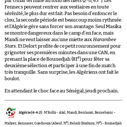
par Omar termine au fond des filets (2-0, 43
). Les
Fennecs peuvent rentrer aux vestiaires en toute
sérénité, le plus dur est fait. Pas besoin d’enfoncer le
clou, la seconde période est beaucoup moins rythmée
et l’Algérie gère sans forcer son avantage. Seul Masika
se montre dangereux dans le camp d’en face, mais
Mandi ne veut laisser aucune miette aux
Harambee
Stars
. Et Delort profite de ce petit ronronnement pour
grignoter ses premières minutes dans une CAN, en
e
prenant la place de Bounedjah (81
) pour fêter sa
deuxième sélection et participer à une fin de match
très tranquille. Sans surprise, les Algériens ont fait le
boulot.
En attendant le choc face au Sénégal, jeudi prochain.
Algérie (4-4-2) :
M’Bolhi – Atal, Mandi, Benlamri, Bensebaini –
e
e
Mahrez, Bennacer, Guedioura (Abeid, 71
), Belaïli (Brahimi, 75
) – Bounedjah