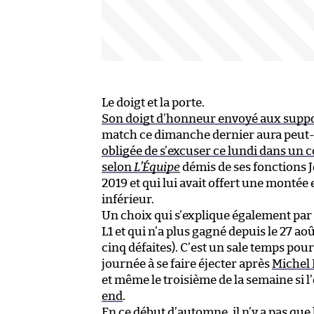
Le doigt et la porte.
Son doigt d’honneur envoyé aux supp
match ce dimanche dernier aura peut-ê
obligée de s’excuser ce lundi dans u
selon
L’Équipe
démis de ses fonctions 
2019 et qui lui avait offert une montée 
inférieur.
Un choix qui s’explique également par l
L1 et qui n’a plus gagné depuis le 27 ao
cinq défaites). C’est un sale temps pou
journée à se faire éjecter après
Michel 
et même le troisième de la semaine si l
end
.
En ce début d’automne, il n’y a pas que 