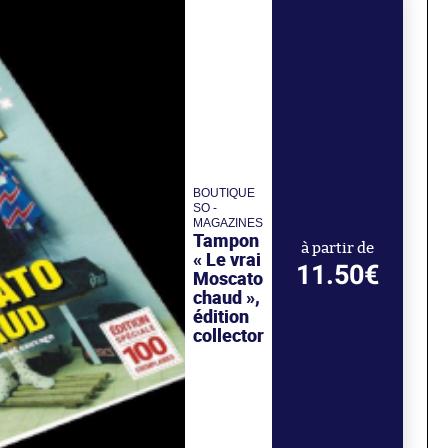
BOUTIQUE
SO -
MAGAZINES
Tampon
à partir de
« Le vrai
11.50€
Moscato
chaud »,
édition
collector