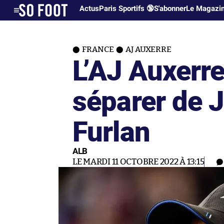
Actus
Paris Sportifs 🔞
S'abonner
Le Magazi
FRANCE
AJ AUXERRE
L’AJ Auxerre
séparer de 
Furlan
ALB
LE MARDI 11 OCTOBRE 2022 À 13:15