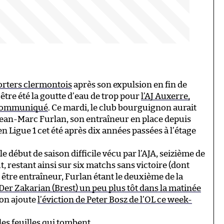
orters clermontois
après son expulsion en fin de
tre été la goutte d’eau de trop pour
l’AJ Auxerre,
n communiqué
. Ce mardi, le club bourguignon aurait
Jean-Marc Furlan, son entraîneur en place depuis
en Ligue 1 cet été après dix années passées à l’étage
e début de saison difficile vécu par l’AJA, seizième de
ût, restant ainsi sur six matchs sans victoire (dont
r être entraîneur, Furlan étant le deuxième de la
Der Zakarian (Brest) un peu plus tôt dans la matinée
’on ajoute
l’éviction de Peter Bosz de l’OL ce week-
les feuilles qui tombent.