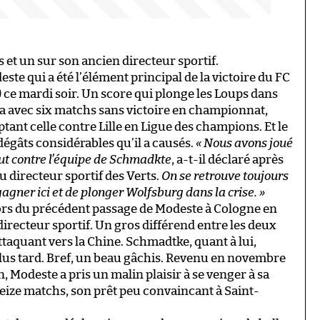
 et un sur son ancien directeur sportif.
ste qui a été l’élément principal de la victoire du FC
 ce mardi soir. Un score qui plonge les Loups dans
a avec six matchs sans victoire en championnat,
ptant celle contre Lille en Ligue des champions. Et le
 dégâts considérables qu’il a causés.
« Nous avons joué
ut contre l’équipe de Schmadkte
, a-t-il déclaré après
u directeur sportif des Verts.
On se retrouve toujours
gagner ici et de plonger Wolfsburg dans la crise. »
lors du précédent passage de Modeste à Cologne en
directeur sportif. Un gros différend entre les deux
ttaquant vers la Chine. Schmadtke, quant à lui,
us tard. Bref, un beau gâchis. Revenu en novembre
 Modeste a pris un malin plaisir à se venger à sa
 seize matchs, son prêt peu convaincant à Saint-