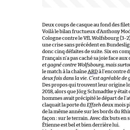
Deux coups de casque au fond des filets
Voilà le bilan fructueux d’Anthony Mode
Cologne contre le VfL Wolfsbourg (3-2)
une crise sans précédent en Bundeslig
donc cinq défaites de suite. Six en com
Français n’a pas caché sa joie face aux
et gagné contre Wolfsbourg, mais surto
le match à la chaîne
ARD
à l’encontre d
deux fois dans la vie. C’est agréable de 
Des propos qui trouvent leur origine 
2018, alors que Jörg Schmadtke y était 
hommes avait précipité le départ de l’a
claquait la porte du
Effzeh
deux mois pl
de la même année sur les bords du Rhin,
façon : sur le terrain. Avec dix buts en
Étienne est bel et bien derrière lui.