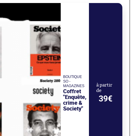
BOUTIQUE
SO -
à partir
MAGAZINES
Coffret
de
"Enquête,
39€
crime &
Society"