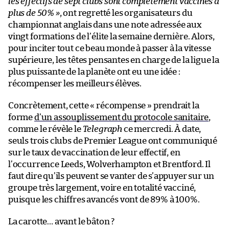
les effectifs de sept clubs sont complètement vaccinés à
plus de 50% »
, ont regretté les organisateurs du
championnat anglais dans une note adressée aux
vingt formations de l’élite la semaine dernière. Alors,
pour inciter tout ce beau monde à passer à la vitesse
supérieure, les têtes pensantes en charge de la ligue la
plus puissante de la planète ont eu une idée :
récompenser les meilleurs élèves.
Concrètement, cette « récompense » prendrait la
forme
d’un assouplissement du protocole sanitaire
,
comme le révèle le
Telegraph
ce mercredi. À date,
seuls trois clubs de Premier League ont communiqué
sur le taux de vaccination de leur effectif, en
l’occurrence Leeds, Wolverhampton et Brentford. Il
faut dire qu’ils peuvent se vanter de s’appuyer sur un
groupe très largement, voire en totalité vacciné,
puisque les chiffres avancés vont de 89% à 100%.
La carotte… avant le bâton ?