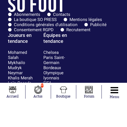
Abonnements
Contacts
La boutique SO PRESS
Mentions légales
Conditions générales d'utilisation
Publicité
Consentement RGPD
Recrutement
Joueurs en
Équipes en
tendance
tendance
Mohamed
Chelsea
Salah
Paris Saint-
Mykhailo
Germain
Mudryk
Bordeaux
Neymar
Olympique
Khalis Merah
lyonnais
Loïs Openda
FIFA
10
Moussa
Real Madrid
Niakhaté
RC Strasbourg
Accueil
Actus
Boutique
Forum
Menu
Nicolás
AC Milan
Tagliafico
France
Pavel Šulc
RC Lens
Josh Maja
Gauthier Hein