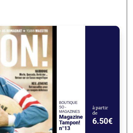
BOUTIQUE
SO -
à partir
MAGAZINES
de
Magazine
6.50€
Tampon!
n°13