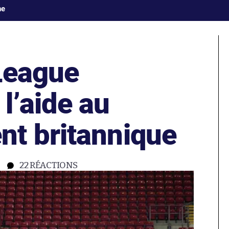
ne
League
l’aide au
t britannique
22
RÉACTIONS