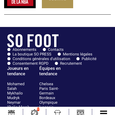
Abonnements
Contacts
La boutique SO PRESS
Mentions légales
Conditions générales d'utilisation
Publicité
Consentement RGPD
Recrutement
Joueurs en
Équipes en
tendance
tendance
Mohamed
Chelsea
Salah
Paris Saint-
Mykhailo
Germain
Mudryk
Bordeaux
Neymar
Olympique
Khalis Merah
lyonnais
10
Loïs Openda
FIFA