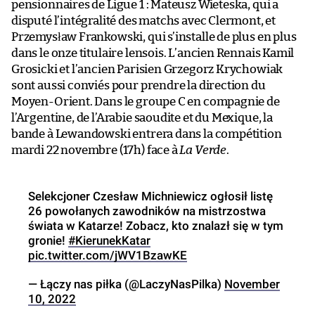
pensionnaires de Ligue 1 : Mateusz Wieteska, qui a
disputé l’intégralité des matchs avec Clermont, et
Przemysław Frankowski, qui s’installe de plus en plus
dans le onze titulaire lensois. L’ancien Rennais Kamil
Grosicki et l’ancien Parisien Grzegorz Krychowiak
sont aussi conviés pour prendre la direction du
Moyen-Orient. Dans le groupe C en compagnie de
l’Argentine, de l’Arabie saoudite et du Mexique, la
bande à Lewandowski entrera dans la compétition
mardi 22 novembre (17h) face à
La Verde
.
Selekcjoner Czesław Michniewicz ogłosił listę
26 powołanych zawodników na mistrzostwa
świata w Katarze! Zobacz, kto znalazł się w tym
gronie!
#KierunekKatar
pic.twitter.com/jWV1BzawKE
— Łączy nas piłka (@LaczyNasPilka)
November
10, 2022