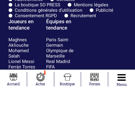
La boutique SO PRESS
Mentions légales
Conditions générales d'utilisation
Publicité
Consentement RGPD
Recrutement
Joueurs en
Équipes en
tendance
tendance
Maghnes
Paris Saint-
Akliouche
Germain
Mohamed
Olympique de
Salah
Marseille
Lionel Messi
Real Madrid
Ferrán Torres
FIFA
Kilian Corredor
Olympique
0
Franco
lyonnais
Mastantuono
AS Monaco
Accueil
Actus
Boutique
Forum
Menu
Orel Mangala
FC Barcelone
Rio Mavuba
Argentine
Rodri
RC Strasbourg
Mika Godts
Trabzonspor