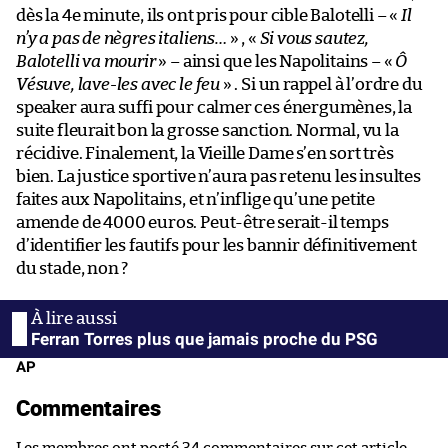
dès la 4e minute, ils ont pris pour cible Balotelli – «
Il
n’y a pas de nègres italiens…
» , «
Si vous sautez,
Balotelli va mourir
» – ainsi que les Napolitains – «
Ô
Vésuve, lave-les avec le feu
» . Si un rappel à l’ordre du
speaker aura suffi pour calmer ces énergumènes, la
suite fleurait bon la grosse sanction. Normal, vu la
récidive. Finalement, la Vieille Dame s’en sort très
bien. La justice sportive n’aura pas retenu les insultes
faites aux Napolitains, et n’inflige qu’une petite
amende de 4000 euros. Peut-être serait-il temps
d’identifier les fautifs pour les bannir définitivement
du stade, non ?
Ferran Torres plus que jamais proche du PSG
AP
Commentaires