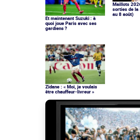
Maillots 202
sorties de la
au 8 août)
Et maintenant Suzuki : à
quoi joue Paris avec ses
gardiens ?
Zidane : « Moi, je voulais
être chauffeur-livreur »