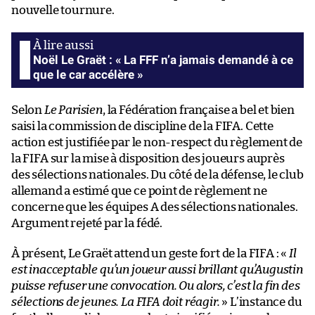
nouvelle tournure.
Noël Le Graët : « La FFF n’a jamais demandé à ce
que le car accélère »
Selon
Le Parisien
, la Fédération française a bel et bien
saisi la commission de discipline de la FIFA. Cette
action est justifiée par le non-respect du règlement de
la FIFA sur la mise à disposition des joueurs auprès
des sélections nationales. Du côté de la défense, le club
allemand a estimé que ce point de règlement ne
concerne que les équipes A des sélections nationales.
Argument rejeté par la fédé.
À présent, Le Graët attend un geste fort de la FIFA : «
Il
est inacceptable qu’un joueur aussi brillant qu’Augustin
puisse refuser une convocation. Ou alors, c’est la fin des
sélections de jeunes. La FIFA doit réagir.
» L’instance du