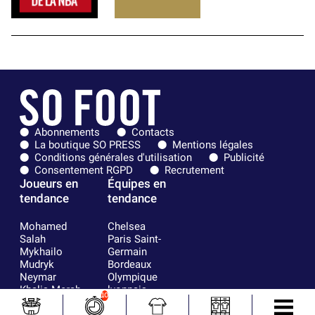
Abonnements
Contacts
La boutique SO PRESS
Mentions légales
Conditions générales d'utilisation
Publicité
Consentement RGPD
Recrutement
Joueurs en
Équipes en
tendance
tendance
Mohamed
Chelsea
Salah
Paris Saint-
Mykhailo
Germain
Mudryk
Bordeaux
Neymar
Olympique
Khalis Merah
lyonnais
10
Loïs Openda
FIFA
Moussa
Real Madrid