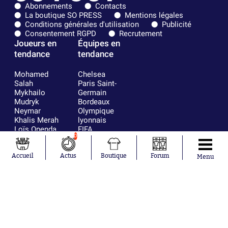
Abonnements
Contacts
La boutique SO PRESS
Mentions légales
Conditions générales d'utilisation
Publicité
Consentement RGPD
Recrutement
Joueurs en
Équipes en
tendance
tendance
Mohamed
Chelsea
Salah
Paris Saint-
Mykhailo
Germain
Mudryk
Bordeaux
Neymar
Olympique
Khalis Merah
lyonnais
Loïs Openda
FIFA
0
Moussa
Real Madrid
Niakhaté
RC Strasbourg
Nicolás
AC Milan
Accueil
Actus
Boutique
Forum
Menu
Tagliafico
France
Pavel Šulc
RC Lens
Josh Maja
Gauthier Hein