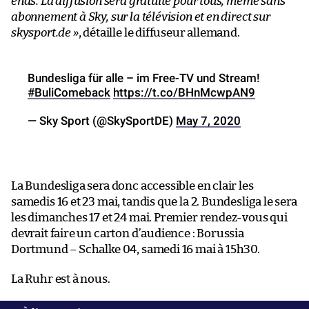
ends. La diffusion sera gratuite pour tous, même sans
abonnement à Sky, sur la télévision et en direct sur
skysport.de »
, détaille le diffuseur allemand.
Bundesliga für alle – im Free-TV und Stream!
#BuliComeback
https://t.co/BHnMcwpAN9
— Sky Sport (@SkySportDE)
May 7, 2020
La Bundesliga sera donc accessible en clair les
samedis 16 et 23 mai, tandis que la 2. Bundesliga le sera
les dimanches 17 et 24 mai. Premier rendez-vous qui
devrait faire un carton d’audience : Borussia
Dortmund – Schalke 04, samedi 16 mai à 15h30.
La Ruhr est à nous.