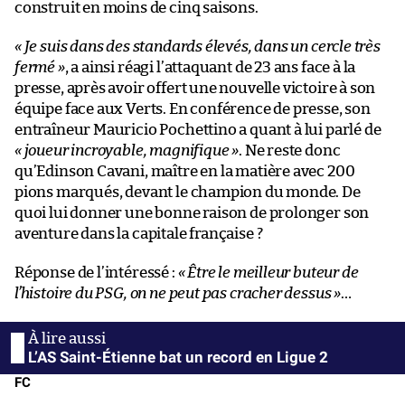
construit en moins de cinq saisons.
« Je suis dans des standards élevés, dans un cercle très
fermé »
, a ainsi réagi l’attaquant de 23 ans face à la
presse, après avoir offert une nouvelle victoire à son
équipe face aux Verts. En conférence de presse, son
entraîneur Mauricio Pochettino a quant à lui parlé de
« joueur incroyable, magnifique »
. Ne reste donc
qu’Edinson Cavani, maître en la matière avec 200
pions marqués, devant le champion du monde. De
quoi lui donner une bonne raison de prolonger son
aventure dans la capitale française ?
Réponse de l’intéressé :
« Être le meilleur buteur de
l’histoire du PSG, on ne peut pas cracher dessus »
…
L’AS Saint-Étienne bat un record en Ligue 2
FC