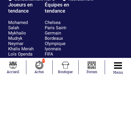
Joueurs en
Équipes en
tendance
tendance
Mohamed
Chelsea
Salah
Paris Saint-
Mykhailo
Germain
Mudryk
Bordeaux
Neymar
Olympique
Khalis Merah
lyonnais
Loïs Openda
FIFA
Moussa
Real Madrid
10
Niakhaté
RC Strasbourg
Nicolás
AC Milan
Accueil
Actus
Boutique
Forum
Menu
Tagliafico
France
Pavel Šulc
RC Lens
Josh Maja
Gauthier Hein